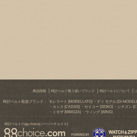
商品情報
時計ベルト取り扱いブランド
時計ベルトについて
時計ベルト取扱ブランド：
モレラート [MORELLATO]
ディ モデル [Di-MODELL
カシス [CASSIS]
セイコー [SEIKO]
シチズン [CI
ミモザ [MIMOZA]
ウィング [WING]
時計ベルトのgg choice[ジージーチョイス]