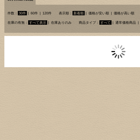
件数：
30件
|
60件
|
120件
表示順：
新着順
|
価格が安い順
|
価格が高い順
在庫の有無：
すべて表示
|
在庫ありのみ
商品タイプ：
すべて
|
通常価格商品
|